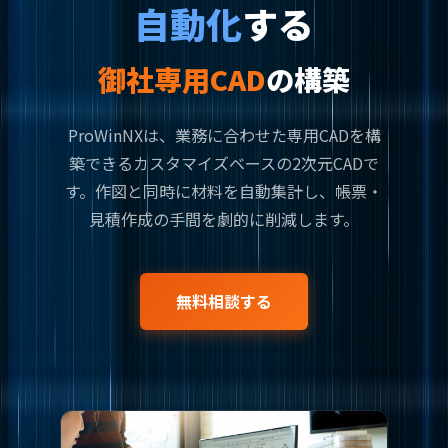
自動化
する
御社専用CAD
の構築
ProWinNXは、業務に合わせた専用CADを構
築できるカスタマイズベースの2次元CADで
す。作図と同時に材料を自動集計し、帳票・
見積作成の手間を劇的に削減します。
無料相談する