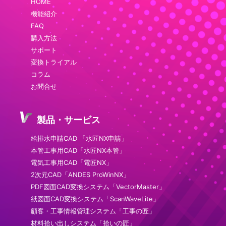
HOME
機能紹介
FAQ
購入方法
サポート
変換トライアル
コラム
お問合せ
製品・サービス
給排水申請CAD 「水匠NX申請」
本管工事用CAD「水匠NX本管」
電気工事用CAD「電匠NX」
2次元CAD「ANDES ProWinNX」
PDF図面CAD変換システム「VectorMaster」
紙図面CAD変換システム「ScanWaveLite」
顧客・工事情報管理システム「工事の匠」
材料拾い出しシステム「拾いの匠」