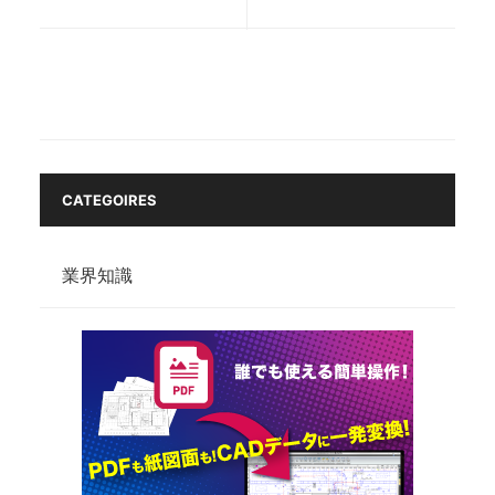
タ
へ、
形
ス
式
ム
を
ー
徹
ズ
底
な
解
変
説！
換
の
CATEGOIRES
ス
テ
ッ
業界知識
プ
バ
イ
ス
テ
ッ
プ