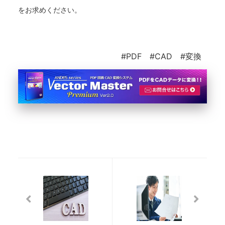
をお求めください。
#PDF #CAD #変換
CAD
PDF
の
か
デ
ら
ー
CAD