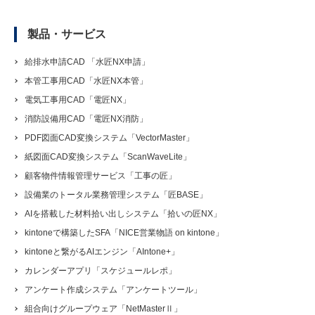
製品・サービス
給排水申請CAD 「水匠NX申請」
本管工事用CAD「水匠NX本管」
電気工事用CAD「電匠NX」
消防設備用CAD「電匠NX消防」
PDF図面CAD変換システム「VectorMaster」
紙図面CAD変換システム「ScanWaveLite」
顧客物件情報管理サービス「工事の匠」
設備業のトータル業務管理システム「匠BASE」
AIを搭載した材料拾い出しシステム「拾いの匠NX」
kintoneで構築したSFA「NICE営業物語 on kintone」
kintoneと繋がるAIエンジン「AIntone+」
カレンダーアプリ「スケジュールレポ」
アンケート作成システム「アンケートツール」
組合向けグループウェア「NetMasterⅡ」