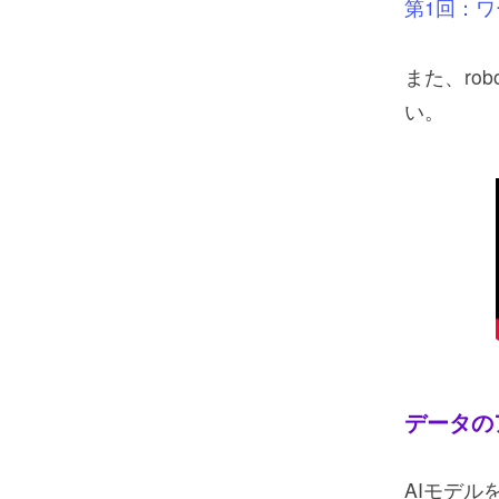
第1回：ワ
また、ro
い。
データの
AIモデ