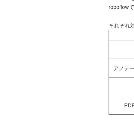
robof
それぞれ
アノテ
PD