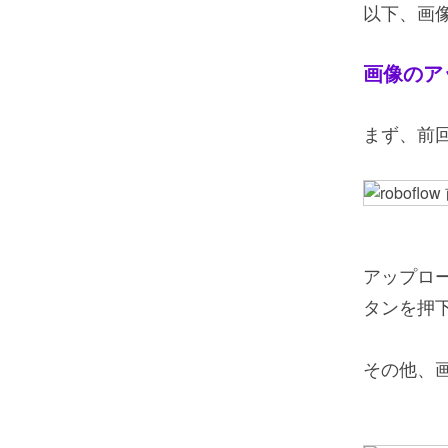
以下、画
画像のア
まず、前
アップロード
タンを押
その他、