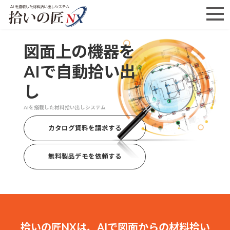
図面上の機器を
AIで自動拾い出
し
AIを搭載した材料拾い出しシステム
カタログ資料を請求する
無料製品デモを依頼する
拾いの匠NXは、AIで図面からの材料拾い