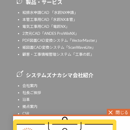
製品・サービス
給排水申請CAD 「水匠NX申請」
本管工事用CAD「水匠NX本管」
電気工事用CAD「電匠NX」
2次元CAD「ANDES ProWinNX」
PDF図面CAD変換システム「VectorMaster」
紙図面CAD変換システム「ScanWaveLite」
顧客・工事情報管理システム「工事の匠」
システムズナカシマ会社紹介
会社案内
社長ご挨拶
沿革
拠点案内
CSR
採用情報
お問い合わせ