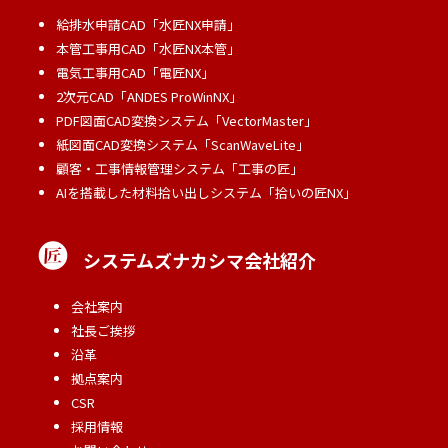
給排水申請CAD「水匠NX申請」
本管工事用CAD「水匠NX本管」
電気工事用CAD「電匠NX」
2次元CAD「ANDES ProWinNX」
PDF図面CAD変換システム「VectorMaster」
紙図面CAD変換システム「ScanWaveLite」
顧客・工事情報管理システム「工事の匠」
AIを搭載した材料拾い出しシステム「拾いの匠NX」
システムズナカシマ会社紹介
会社案内
社長ご挨拶
沿革
拠点案内
CSR
採用情報