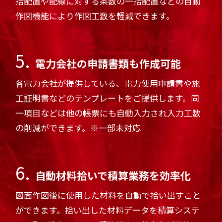
括配置や配線に対する条数の一括配置などの自動
作図機能により作図工数を軽減できます。
5.
電力会社の申請書類も作成可能
各電力会社が提供している、電力使用申請書や施
工証明書などのテンプレートをご提供します。同
一項目などは他の帳票にも自動入力され入力工数
の削減ができます。※一部未対応
6.
自動材料拾いで積算業務を効率化
図面作図後に使用した材料を自動で拾い出すこと
ができます。拾い出した材料データを積算システ