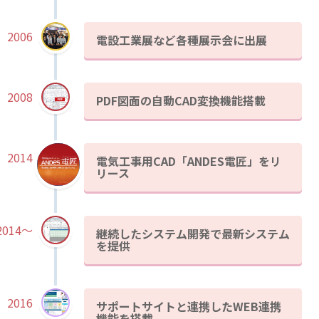
2006
電設工業展など各種展示会に出展
2008
PDF図面の自動CAD変換機能搭載
2014
電気工事用CAD「ANDES電匠」をリ
リース
2014～
継続したシステム開発で最新システム
を提供
2016
サポートサイトと連携したWEB連携
機能を搭載