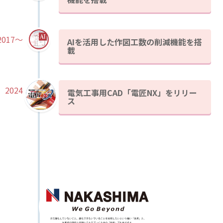
2017～
AIを活用した作図工数の削減機能を搭
載
2024
電気工事用CAD「電匠NX」をリリー
ス