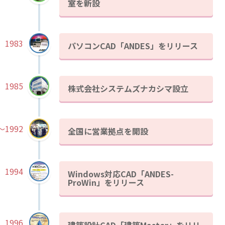
室を新設
1983
パソコンCAD「ANDES」をリリース
1985
株式会社システムズナカシマ設立
～1992
全国に営業拠点を開設
1994
Windows対応CAD「ANDES-
ProWin」をリリース
1996
建築設計CAD「建築Master」をリリ