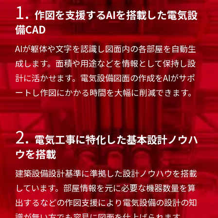
1.
作図を支援するAIを搭載した電気設
備CAD
AIが躯体や文字を認識し図面内の各部屋を自動生
成します。面積や用途などを情報として保持し設
計に活かせます。電気設備図面の作成をAIがサポ
ートし作図にかかる時間を大幅に削減できます。
2.
電気工事に特化した基本設計ノウハ
ウを搭載
建築設備設計基準に準拠した設計ノウハウを搭載
しています。部屋情報を元に必要な機器数量を算
出するなどの作図支援により電気設備の設計の知
識が無い方でも容易に図面を仕上げられます。