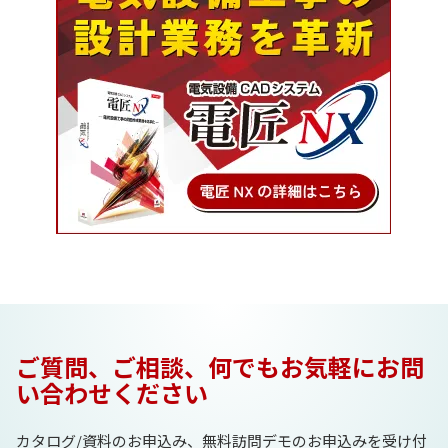
ッ
わ
ト・
る
デ
国
メ
家
リ
資
ッ
格
ト
と
ま
は
と
め
ご質問、ご相談、何でもお気軽にお問
い合わせください
カタログ/資料のお申込み、無料訪問デモのお申込みを受け付