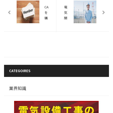
CAD
電
を
気
購
関
入
連
時、
の
保
仕
守
事
会
を
員
し
へ
た
の
い
加
方
CATEGOIRES
入
必
は
見！
必
電
業界知識
要
気
な
工
の？
事
メ
に
リ
関