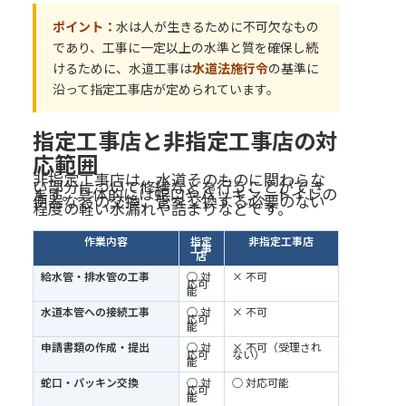
ポイント：
水は人が生きるために不可欠なもの
であり、工事に一定以上の水準と質を確保し続
けるために、水道工事は
水道法施行令
の基準に
沿って指定工事店が定められています。
指定工事店と非指定工事店の対
応範囲
非指定工事店は、水道そのものに関わらな
い部分について修繕などを行うことができ
ます。具体的には蛇口やパッキン、トイレの
便器などの交換、管を交換する必要のない
程度の軽い水漏れや詰まりなどです。
作業内容
指定
非指定工事店
工事
店
給水管・排水管の工事
○ 対
× 不可
応可
能
水道本管への接続工事
○ 対
× 不可
応可
能
申請書類の作成・提出
○ 対
× 不可（受理され
応可
ない）
能
蛇口・パッキン交換
○ 対
○ 対応可能
応可
能