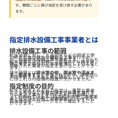
す。期間ごとに再び指定を受け直す必要があり
ます。
指定排水設備工事事業者とは
排水設備工事の範囲
給水装置に対し、生活用水などの用途で使
い終えた水の排水に関わる工事を行うの
が、指定排水設備工事事業者です。こちらも
給水装置とほぼ同様に、自治体から排水設
備工事を定められた水準を満たして行えると
判断された業者が指定を受けることができ
ます。
排水設備とは
排水管の他、雨水管や汚水ま
す、雨水ます
などが含まれており、建物から
用途を終えた水を正常に排出していくため
にはこれらの設備の設置が欠かせません。
指定制度の目的
給水と排水それぞれの指定は、悪質な業者
による不当な工事費の請求や基準を満たさ
ない水道工事などを防ぐために自治体によ
って行われています。指定給水装置工事事業
者と指定排水設備工事事業者は、いずれも
自治体のホームページなどで確認すること
ができます。