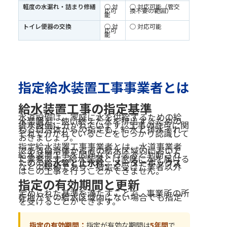
軽度の水漏れ・詰まり修繕
○ 対
○ 対応可能（管交
応可
換不要の範囲）
能
トイレ便器の交換
○ 対
○ 対応可能
応可
能
指定給水装置工事事業者とは
給水装置工事の指定基準
水道設備は、家庭に水を供給するための給
水装置と、使い終えた水を排出するための
排水設備に分かれています。工事の許可に関
わる自治体からの指定も、給水と排水それ
ぞれで分かれていることをしっかり認識して
おきましょう。
指定給水装置工事事業者とは、水道事業者
である自治体からその給水区域内において
給水装置工事を問題なく行えると判断され
た業者です。給水装置とは家庭に水を届ける
ための
給水管と止水栓、メーターボックス
などの総称であり、指定を受けた業者以外
はこの工事を行うことができません。
指定の有効期間と更新
定められた基準を満たすことで、事業所の所
在地がその給水区域内にない場合でも指定
を受けることができます。
指定の有効期間：
指定が有効な期間は
5年間
で