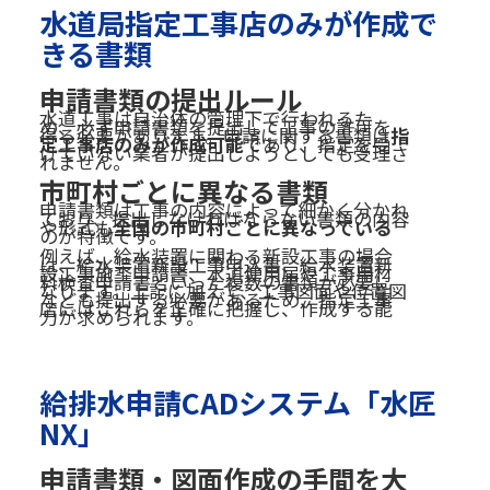
水道局指定工事店のみが作成で
きる書類
申請書類の提出ルール
水道工事は自治体の管理下で行われるた
め、必ず申請書類を提出して工事の許可を
得る必要があります。申請に関する書類は
指
定工事店のみが作成可能
であり、指定を受
けていない業者が提出しようとしても受理さ
れません。
市町村ごとに異なる書類
申請書類は工事の内容によって細かく分かれ
ており、提出しなければならない書類の内容
や形式も
全国の市町村ごとに異なっている
のが特徴です。
例えば、給水装置に関わる新設工事の場合
は、給水装置新設工事申込書、給水装置新
設工事施工申請書、水道使用届や工事用材
料検査申請書といった複数の書類が必要に
なります。上記に加えて、工事図面や位置図
なども提出する必要があるため、指定工事
店にはこれらを正確に把握し、作成する能
力が求められます。
給排水申請CADシステム「水匠
NX」
申請書類・図面作成の手間を大