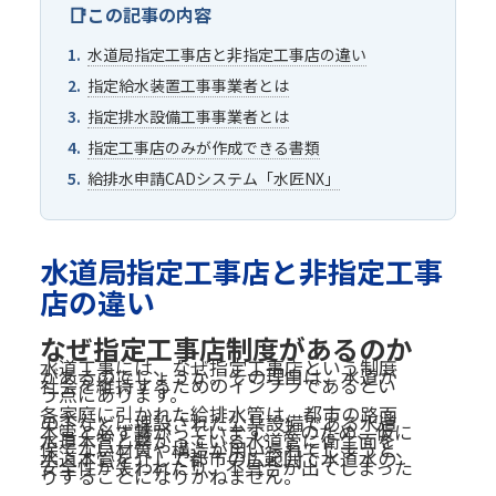
この記事の内容
水道局指定工事店と非指定工事店の違い
指定給水装置工事事業者とは
指定排水設備工事事業者とは
指定工事店のみが作成できる書類
給排水申請CADシステム「水匠NX」
水道局指定工事店と非指定工事
店の違い
なぜ指定工事店制度があるのか
水道工事には、なぜ指定工事店という制度
があるのでしょうか。その理由は、水道が
社会を維持するためのインフラであるとい
う点にあります。
各家庭に引かれた給排水管は、都市の路面
の下などに埋設された公共設備である水道
本管と必ず繋がっています。そのため、仮に
水道本管と繋がっている水道管に衛生面を
保てない材質や構造が用いられてしまうと、
水道本管を介して都市の広範囲で水道水の
安全性が失われたり、不具合が出てしまった
りすることになりかねません。