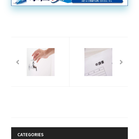
水
水
道
道
管
工
の
事
交
の
換
申
工
請
事
業
で
務
活
に
躍
つ
す
い
る
て
CAD
CATEGORIES