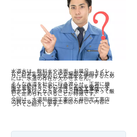
水道水は、飲料水や洗面、お風呂、トイレ
など日常生活のあらゆる場面で活用されてお
り、私たちが安心して水道水を使用するため
には、水道の存在が欠かせません。
そんな水道を社会に行き渡らせ、正常に機
能させ続けるために活躍しているのが、水
道工事を行うことができる
指定工事店
です。
指定工事店になる条件は、自治体によって厳
しく定められていることが特徴です。
今回は、水道局指定工事店と非指定工事店
の異なる点や、指定工事店の詳しい内容に
ついてご紹介します。