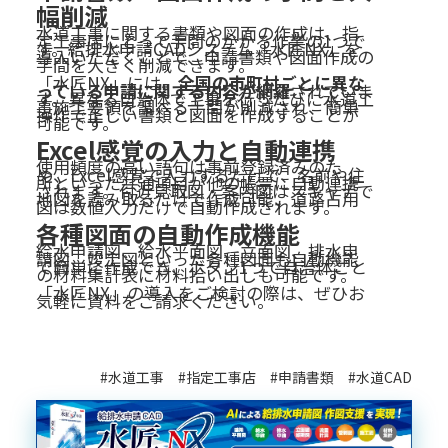
幅削減
水道工事に関する書類や図面の作成は、指
定工事店にとって手間のかかる作業の1つで
す。給排水申請CADシステム「
水匠NX
」を
導入いただくことで、申請書類や図面作成の
手間を大きく削減できます。
「水匠NX」には、
全国の市町村ごとに異な
っている申請に関する内容が網羅
されていま
す。異なる自治体で工事を行うたびに水道工
事施工要領を調べる手間が削減され、簡単
操作で正しい書類と図面を作成することが
可能です。
Excel感覚の入力と自動連携
使用頻度の高い語句は事前登録済みのた
め、Excel感覚で入力するだけで、名前や住
所といった共通項目が他の帳票に自動連携
されます。付近見取図・案内図はスキャナで
地図を読み取るだけで作成可能、道路占用
図は数値入力だけで自動作成されます。
各種図面の自動作成機能
給水申請図、給水平面図、立面図、排水申
請図、竣工図
といった各種図面も自動機能
で簡単に作成でき、ボタン1つで自治体ごと
の材料集計表に材料拾い出しも可能です。
「水匠NX」の導入をご検討の際は、ぜひお
気軽に
資料をご請求
ください。
#水道工事 #指定工事店 #申請書類 #水道CAD