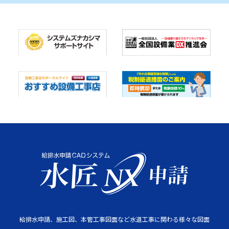
給排水申請、施工図、本管工事図面など水道工事に関わる様々な図面