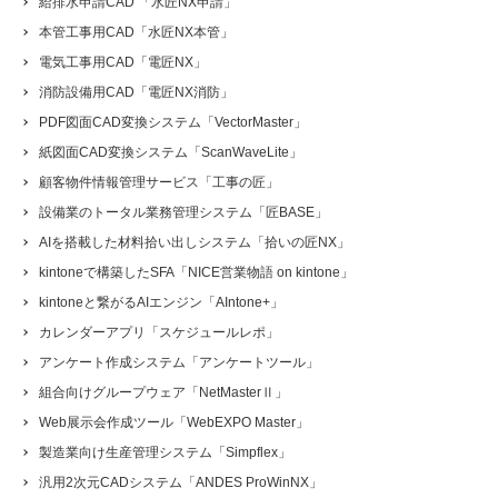
給排水申請CAD 「水匠NX申請」
本管工事用CAD「水匠NX本管」
電気工事用CAD「電匠NX」
消防設備用CAD「電匠NX消防」
PDF図面CAD変換システム「VectorMaster」
紙図面CAD変換システム「ScanWaveLite」
顧客物件情報管理サービス「工事の匠」
設備業のトータル業務管理システム「匠BASE」
AIを搭載した材料拾い出しシステム「拾いの匠NX」
kintoneで構築したSFA「NICE営業物語 on kintone」
kintoneと繋がるAIエンジン「AIntone+」
カレンダーアプリ「スケジュールレポ」
アンケート作成システム「アンケートツール」
組合向けグループウェア「NetMasterⅡ」
Web展示会作成ツール「WebEXPO Master」
製造業向け生産管理システム「Simpflex」
汎用2次元CADシステム「ANDES ProWinNX」