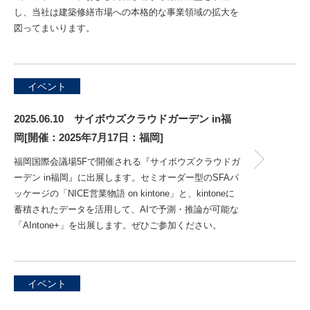
し、当社は建築修繕市場への本格的な事業領域の拡大を
図ってまいります。
イベント
2025.06.10 サイボウズクラウドガーデン in福
岡[開催：2025年7月17日：福岡]
福岡国際会議場5Fで開催される『サイボウズクラウドガ
ーデン in福岡』に出展します。セミオーダー型のSFAパ
ッケージの「NICE営業物語 on kintone」と、kintoneに
蓄積されたデータを活用して、AIで予測・推論が可能な
「AIntone+」を出展します。ぜひご参加ください。
イベント