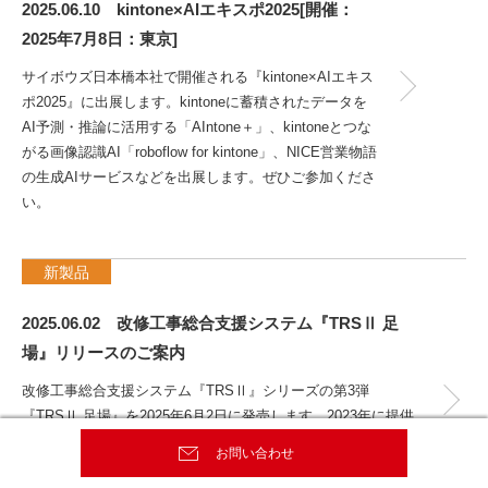
2025.06.10 kintone×AIエキスポ2025[開催：
2025年7月8日：東京]
サイボウズ日本橋本社で開催される『kintone×AIエキス
ポ2025』に出展します。kintoneに蓄積されたデータを
AI予測・推論に活用する「AIntone＋」、kintoneとつな
がる画像認識AI「roboflow for kintone」、NICE営業物語
の生成AIサービスなどを出展します。ぜひご参加くださ
い。
新製品
2025.06.02 改修工事総合支援システム『TRSⅡ 足
場』リリースのご案内
改修工事総合支援システム『TRSⅡ』シリーズの第3弾
『TRSⅡ 足場』を2025年6月2日に発売します。2023年に提供
を開始した『TRSⅡ 下地』『TRSⅡ 拾い』に続き、新たに足
お問い合わせ
English
場仮設計画機能を搭載した『TRSⅡ 足場』を加えることで、工