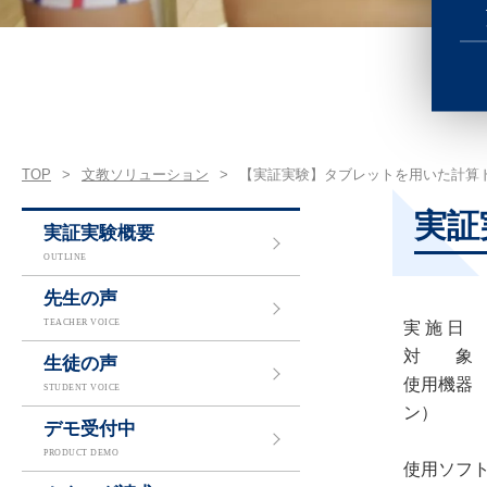
TOP
>
文教ソリューション
>
【実証実験】タブレットを用いた計算
実証
実証実験概要
OUTLINE
先生の声
TEACHER VOICE
実 施 日 
対 象 
生徒の声
使用機器 
STUDENT VOICE
ン）
デモ受付中
モバイ
PRODUCT DEMO
使用ソフト：