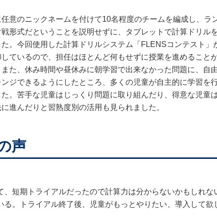
に任意のニックネームを付けて10名程度のチームを編成し、ラ
対戦形式だということを説明せずに、タブレットで計算ドリル
た。今回使用した計算ドリルシステム「FLENSコンテスト」
御しているので、担任はほとんど何もせずに授業を進めること
。また、休み時間や昼休みに朝学習で出来なかった問題に、自
レンジできるようにしたところ、多くの児童が自主的に学習を
した。苦手な児童はじっくり問題に取り組んだり、得意な児童
先に進んだりと習熟度別の活用も見られました。
の声
て、短期トライアルだったので計算力は分からないかもしれな
いる。トライアル終了後、児童がもっとやりたい、導入して欲