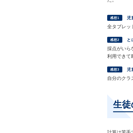
児
感想1
全タブレッ
と
感想2
採点がいら
利用でき
児
感想3
自分のクラ
生徒
計算は苦手