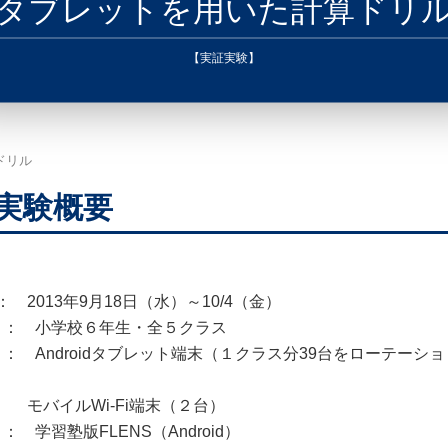
タブレットを用いた計算ドリ
【実証実験】
ドリル
実験概要
： 2013年9月18日（水）～10/4（金）
： 小学校６年生・全５クラス
： Androidタブレット端末（１クラス分39台をローテーショ
ルWi-Fi端末（２台）
 学習塾版FLENS（Android）