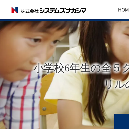
HOM
小学校6年生の全５
リル