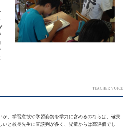
ン
を
が
が
由
行
は
TEACHER VOICE
いが、学習意欲や学習姿勢を学力に含めるのならば、確実
しいと校長先生に直談判が多く、児童からは高評価でし