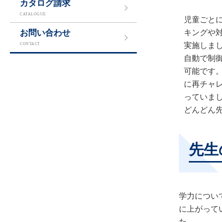
カタログ請求
CATALOGUE
児童ごと
お問い合わせ
キングや
実施しまし
CONTACT
自動で制
可能です
に再チャ
っていま
どんどん
先生
学力につい
に上がって
た。