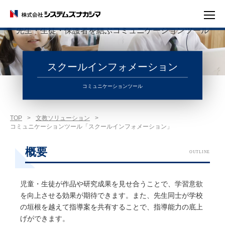
先生・生徒・保護者を結ぶコミュニケーションツール
スクールインフォメーション
コミュニケーションツール
TOP
>
文教ソリューション
>
コミュニケーションツール「スクールインフォメーション」
概要
OUTLINE
児童・生徒が作品や研究成果を見せ合うことで、学習意欲
を向上させる効果が期待できます。また、先生同士が学校
の垣根を越えて指導案を共有することで、指導能力の底上
げができます。