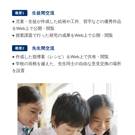
生徒間交流
概要1
● 児童・生徒が作成した絵画や工作、習字などの優秀作品
をWeb上で公開・閲覧
● 授業課題で行った研究の成果をWeb上で公開・閲覧
先生間交流
概要2
● 作成した指導案（レシピ）をWeb上で共有・閲覧
● 学校の垣根を越えた、先生同士の自由な意見交換の場所
を設置