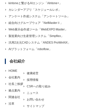
kintoneと繋がるAIエンジン「AIntone+」
カレンダーアプリ「スケジュールレポ」
アンケート作成システム「アンケートツール」
組合向けグループウェア「NetMasterⅡ」
Web展示会作成ツール「WebEXPO Master」
製造業向け生産管理システム「Simpflex」
汎用2次元CADシステム「ANDES ProWinNX」
AIプラットフォーム「roboflow」
会社紹介
HOME
健康経営
会社案内
採用情報
社長ご挨拶
CSRへの取り組み
拠点案内
ニュース
関連会社
お問い合わせ
沿革
サイトマップ