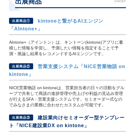
出展商品
EXHIBIT
kintoneと繋がるAIエンジン
出展商品①
「AIntone+」
AIntone+（アイントン）は、キントーン(kintone)アプリに蓄
積した情報を学習し、予測したい情報を指定することで予
測・推論し結果をレコメンドするAIエンジンです。
営業支援システム「NICE営業物語 on
出展商品②
kintone」
NICE営業物語 on kintoneは、営業担当者の日々の活動をグル
ープで共有して商談の進捗管理や売上げや利益の見込み管理
が行えるSFA・営業支援システムです。セミオーダー式なの
でみなさまの業務に合わせたカスタムが可能です。
建設業向けセミオーダー型テンプレー
出展商品③
ト「NICE建設業DX on kintone」