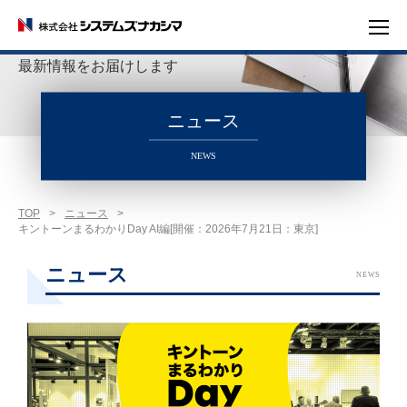
システムズナカシマの
最新情報をお届けします
ニュース
NEWS
TOP
>
ニュース
>
キントーンまるわかりDay AI編[開催：2026年7月21日：東京]
ニュース
NEWS