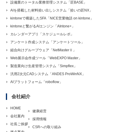
設備業のトータル業務管理システム「匠BASE」
AIを搭載した材料拾い出しシステム「拾いの匠NX」
kintoneで構築したSFA「NICE営業物語 on kintone」
kintoneと繋がるAIエンジン「AIntone+」
カレンダーアプリ「スケジュールレポ」
アンケート作成システム「アンケートツール」
組合向けグループウェア「NetMasterⅡ」
Web展示会作成ツール「WebEXPO Master」
製造業向け生産管理システム「Simpflex」
汎用2次元CADシステム「ANDES ProWinNX」
AIプラットフォーム「roboflow」
会社紹介
HOME
健康経営
会社案内
採用情報
社長ご挨拶
CSRへの取り組み
拠点案内