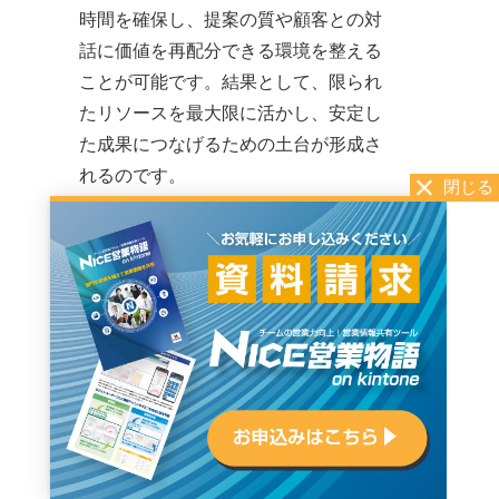
時間を確保し、提案の質や顧客との対
話に価値を再配分できる環境を整える
ことが可能です。結果として、限られ
たリソースを最大限に活かし、安定し
た成果につなげるための土台が形成さ
れるのです。
営業活動を標準化でき
る
SFAを活用することで、個々の担当者
の経験や感覚に依存していた営業プロ
セスを、組織として共有できる形へと
整えられます。成果を上げている案件
の進め方や行動の傾向が記録として蓄